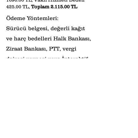
425.00 TL,
Toplam 2.115.00 TL
Ödeme Yöntemleri:
Sürücü belgesi, değerli kağıt
ve harç bedelleri Halk Bankası,
Ziraat Bankası, PTT, vergi
dairesi veznesi veya İnteraktif
Vergi Dairesi dijital.gib.gov.tr
adresinden ödenebilir.
Not: Sürücü belgesi vakıf
hizmet bedeli ödemesi vergi
dairesinden yapılamamaktadır!
Sınıflarımız